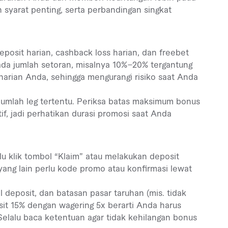
n syarat penting, serta perbandingan singkat
osit harian, cashback loss harian, dan freebet
ada jumlah setoran, misalnya 10%–20% tergantung
harian Anda, sehingga mengurangi risiko saat Anda
 jumlah leg tertentu. Periksa batas maksimum bonus
f, jadi perhatikan durasi promosi saat Anda
u klik tombol “Klaim” atau melakukan deposit
yang lain perlu kode promo atau konfirmasi lewat
l deposit, dan batasan pasar taruhan (mis. tidak
sit 15% dengan wagering 5x berarti Anda harus
Selalu baca ketentuan agar tidak kehilangan bonus