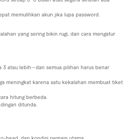
word setiap 3–6 bulan atau segera setelah ada
cepat memulihkan akun jika lupa password.
lahan yang sering bikin rugi, dan cara mengatur
 3 atau lebih—dan semua pilihan harus benar
 juga meningkat karena satu kekalahan membuat tiket
cara hitung berbeda.
dingan ditunda.
-to-head, dan kondisi pemain utama.