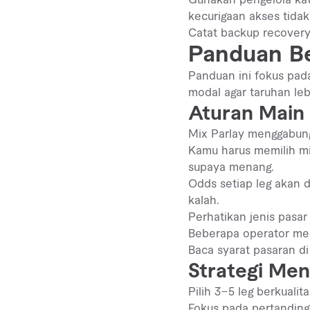
Gunakan pengelola kat
kecurigaan akses tidak
Catat backup recovery
Panduan Be
Panduan ini fokus pada
modal agar taruhan leb
Aturan Main 
Mix Parlay menggabung
Kamu harus memilih mi
supaya menang.
Odds setiap leg akan d
kalah.
Perhatikan jenis pasa
Beberapa operator mem
Baca syarat pasaran di
Strategi Men
Pilih 3–5 leg berkuali
Fokus pada pertandinga