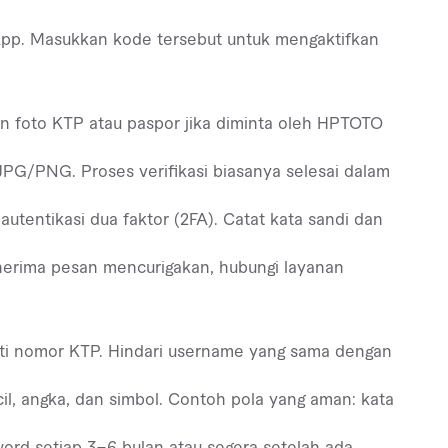
App. Masukkan kode tersebut untuk mengaktifkan
an foto KTP atau paspor jika diminta oleh HPTOTO
 JPG/PNG. Proses verifikasi biasanya selesai dalam
autentikasi dua faktor (2FA). Catat kata sandi dan
enerima pesan mencurigakan, hubungi layanan
erti nomor KTP. Hindari username yang sama dengan
il, angka, dan simbol. Contoh pola yang aman: kata