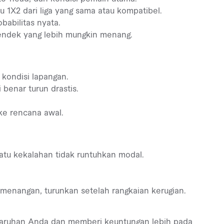
u 1X2 dari liga yang sama atau kompatibel.
babilitas nyata.
pendek yang lebih mungkin menang.
 kondisi lapangan.
 benar turun drastis.
ke rencana awal.
satu kekalahan tidak runtuhkan modal.
emenangan, turunkan setelah rangkaian kerugian.
taruhan Anda dan memberi keuntungan lebih pada