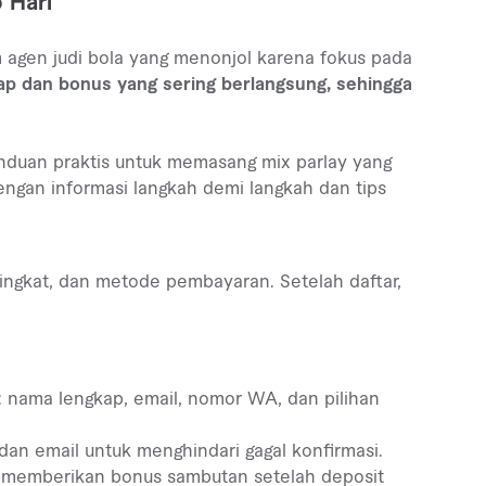
 Hari
agen judi bola yang menonjol karena fokus pada
p dan bonus yang sering berlangsung, sehingga
 panduan praktis untuk memasang mix parlay yang
Dengan informasi langkah demi langkah dan tips
singkat, dan metode pembayaran. Setelah daftar,
: nama lengkap, email, nomor WA, dan pilihan
dan email untuk menghindari gagal konfirmasi.
tus memberikan bonus sambutan setelah deposit